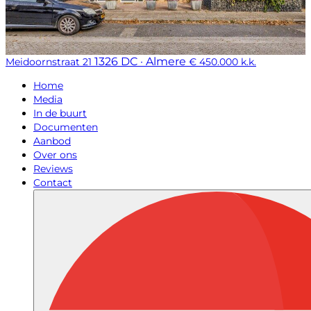
1326 DC · Almere
Meidoornstraat 21
€ 450.000 k.k.
Home
Media
In de buurt
Documenten
Aanbod
Over ons
Reviews
Contact